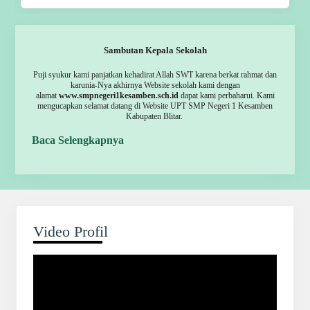
Sambutan Kepala Sekolah
Puji syukur kami panjatkan kehadirat Allah SWT karena berkat rahmat dan
karunia-Nya akhirnya Website sekolah kami dengan
alamat
www.smpnegeri1kesamben.sch.id
dapat kami perbaharui. Kami
mengucapkan selamat datang di Website UPT SMP Negeri 1 Kesamben
Kabupaten Blitar.
Baca Selengkapnya
Video Profil