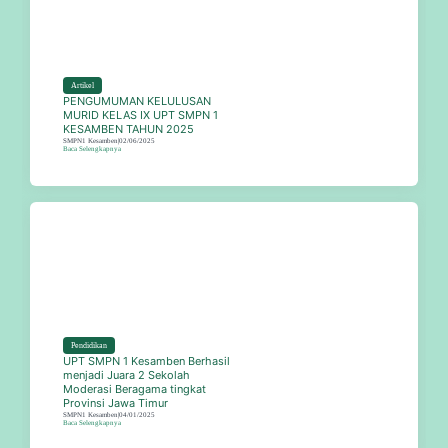
Artikel
PENGUMUMAN KELULUSAN
MURID KELAS IX UPT SMPN 1
KESAMBEN TAHUN 2025
SMPN1 Kesamben
|
02/06/2025
Baca Selengkapnya
Pendidikan
UPT SMPN 1 Kesamben Berhasil
menjadi Juara 2 Sekolah
Moderasi Beragama tingkat
Provinsi Jawa Timur
SMPN1 Kesamben
|
04/01/2025
Baca Selengkapnya