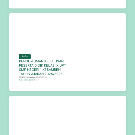
Artikel
PENGUMUMAN KELULUSAN
PESERTA DIDIK KELAS IX UPT
SMP NEGERI 1 KESAMBEN
TAHUN AJARAN 2025/2026
SMPN1 Kesamben
|
02/06/2026
Baca Selengkapnya