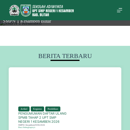
S
k
i
p
SMPN 1 Kesamben Blitar
t
o
c
o
n
t
BERITA TERBARU
e
n
t
Artikel
,
Kegiatan
,
Pendidikan
PENGUMUMAN DAFTAR ULANG
SPMB TAHAP 2 UPT SMP
NEGERI 1 KESAMBEN 2026
SMPN1 Kesamben
|
29/06/2026
Baca Selengkapnya