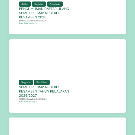
Artikel
,
Kegiatan
,
Pendidikan
PENGUMUMAN DAFTAR ULANG
SPMB UPT SMP NEGERI 1
KESAMBEN 2026
SMPN1 Kesamben
|
01/06/2026
Baca Selengkapnya
Kegiatan
,
Pendidikan
SPMB UPT SMP NEGERI 1
KESAMBEN TAHUN PELAJARAN
2026/2027
SMPN1 Kesamben
|
04/05/2026
Baca Selengkapnya