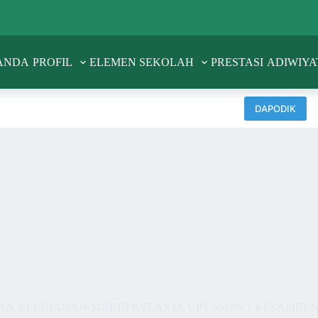
ANDA
PROFIL
ELEMEN SEKOLAH
PRESTASI
ADIWIYA
DAPODIK
 KELULUSAN MURID KELAS IX UPT SMPN 1 KESAMBEN