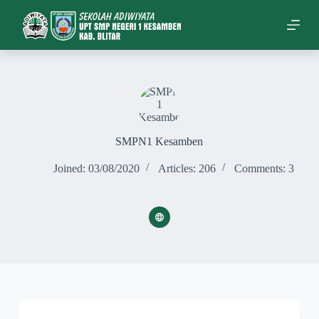
S
k
i
p
t
o
c
o
n
t
e
SMPN1 Kesamben
n
t
Joined: 03/08/2020
Articles: 206
Comments: 3