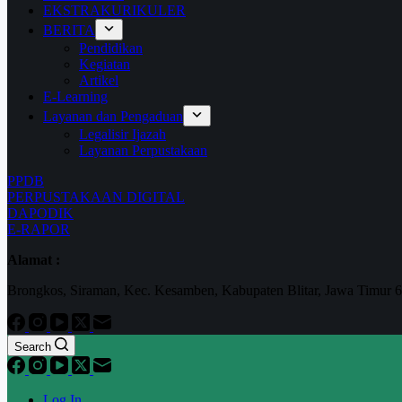
EKSTRAKURIKULER
BERITA
Pendidikan
Kegiatan
Artikel
E-Learning
Layanan dan Pengaduan
Legalisir Ijazah
Layanan Perpustakaan
PPDB
PERPUSTAKAAN DIGITAL
DAPODIK
E-RAPOR
Alamat :
Brongkos, Siraman, Kec. Kesamben, Kabupaten Blitar, Jawa Timur 
Search
Log In