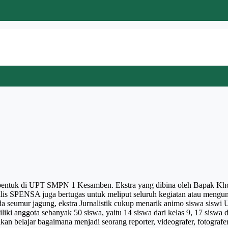
ibentuk di UPT SMPN 1 Kesamben. Ekstra yang dibina oleh Bapak Khoi
 jurnalis SPENSA juga bertugas untuk meliput seluruh kegiatan atau m
ada seumur jagung, ekstra Jurnalistik cukup menarik animo siswa sis
iki anggota sebanyak 50 siswa, yaitu 14 siswa dari kelas 9, 17 siswa da
akan belajar bagaimana menjadi seorang reporter, videografer, fotograf