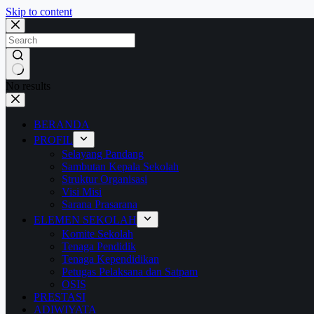
Skip to content
No results
BERANDA
PROFIL
Selayang Pandang
Sambutan Kepala Sekolah
Struktur Organisasi
Visi Misi
Sarana Prasarana
ELEMEN SEKOLAH
Komite Sekolah
Tenaga Pendidik
Tenaga Kependidikan
Petugas Pelaksana dan Satpam
OSIS
PRESTASI
ADIWIYATA