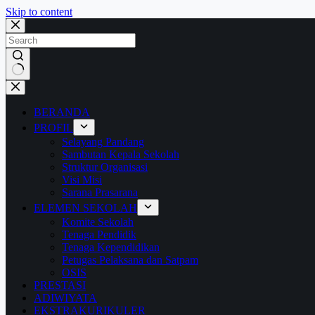
Skip to content
No
results
BERANDA
PROFIL
Selayang Pandang
Sambutan Kepala Sekolah
Struktur Organisasi
Visi Misi
Sarana Prasarana
ELEMEN SEKOLAH
Komite Sekolah
Tenaga Pendidik
Tenaga Kependidikan
Petugas Pelaksana dan Satpam
OSIS
PRESTASI
ADIWIYATA
EKSTRAKURIKULER