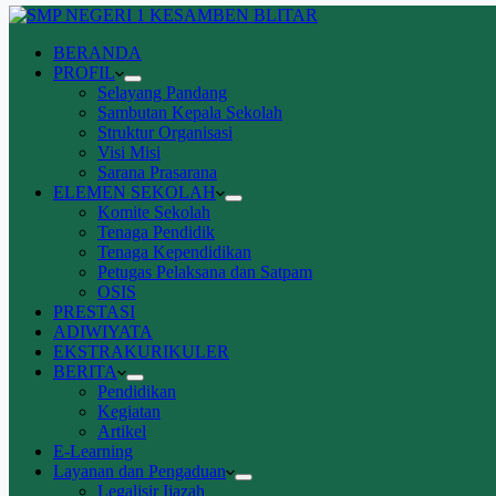
BERANDA
PROFIL
Selayang Pandang
Sambutan Kepala Sekolah
Struktur Organisasi
Visi Misi
Sarana Prasarana
ELEMEN SEKOLAH
Komite Sekolah
Tenaga Pendidik
Tenaga Kependidikan
Petugas Pelaksana dan Satpam
OSIS
PRESTASI
ADIWIYATA
EKSTRAKURIKULER
BERITA
Pendidikan
Kegiatan
Artikel
E-Learning
Layanan dan Pengaduan
Legalisir Ijazah