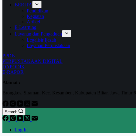
BERITA
Pendidikan
Kegiatan
Artikel
E-Learning
Layanan dan Pengaduan
Legalisir Ijazah
Layanan Perpustakaan
PPDB
PERPUSTAKAAN DIGITAL
DAPODIK
E-RAPOR
Alamat :
Brongkos, Siraman, Kec. Kesamben, Kabupaten Blitar, Jawa Timur 
Search
Log In