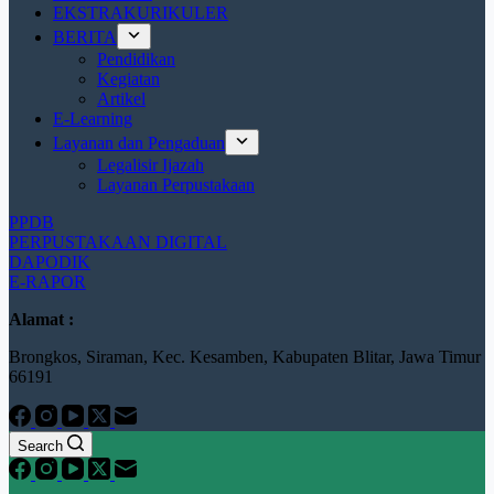
EKSTRAKURIKULER
BERITA
Pendidikan
Kegiatan
Artikel
E-Learning
Layanan dan Pengaduan
Legalisir Ijazah
Layanan Perpustakaan
PPDB
PERPUSTAKAAN DIGITAL
DAPODIK
E-RAPOR
Alamat :
Brongkos, Siraman, Kec. Kesamben, Kabupaten Blitar, Jawa Timur
66191
Search