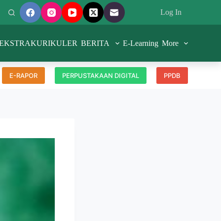
Log In
EKSTRAKURIKULER
BERITA
E-Learning
More
E-RAPOR
PERPUSTAKAAN DIGITAL
PPDB