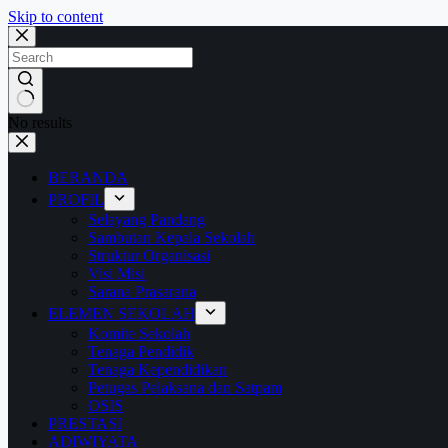
Skip to content
No results
BERANDA
PROFIL
Selayang Pandang
Sambutan Kepala Sekolah
Struktur Organisasi
Visi Misi
Sarana Prasarana
ELEMEN SEKOLAH
Komite Sekolah
Tenaga Pendidik
Tenaga Kependidikan
Petugas Pelaksana dan Satpam
OSIS
PRESTASI
ADIWIYATA