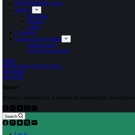
EKSTRAKURIKULER
BERITA
Pendidikan
Kegiatan
Artikel
E-Learning
Layanan dan Pengaduan
Legalisir Ijazah
Layanan Perpustakaan
PPDB
PERPUSTAKAAN DIGITAL
DAPODIK
E-RAPOR
Alamat :
Brongkos, Siraman, Kec. Kesamben, Kabupaten Blitar, Jawa Timur 
Search
Log In