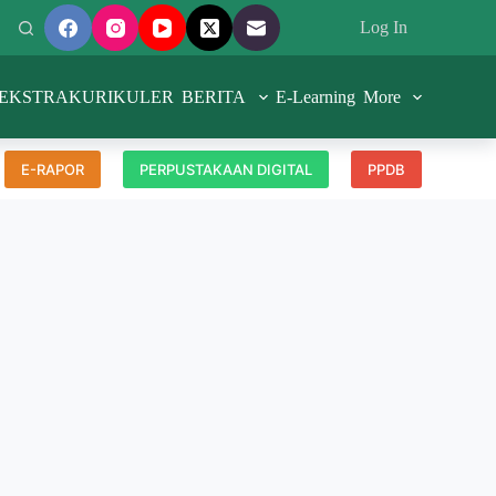
Log In
EKSTRAKURIKULER
BERITA
E-Learning
More
E-RAPOR
PERPUSTAKAAN DIGITAL
PPDB