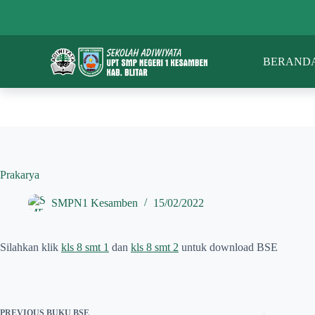
S
k
i
p
BERAND
t
o
c
o
n
t
e
n
t
Prakarya
SMPN1 Kesamben
15/02/2022
Silahkan klik
kls 8 smt 1
dan
kls 8 smt 2
untuk download BSE
PREVIOUS
BUKU BSE