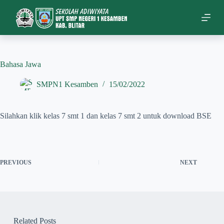
S
k
i
p
t
o
c
Bahasa Jawa
o
n
SMPN1 Kesamben
15/02/2022
t
e
n
Silahkan klik kelas 7 smt 1 dan kelas 7 smt 2 untuk download BSE
t
PREVIOUS
NEXT
Related Posts