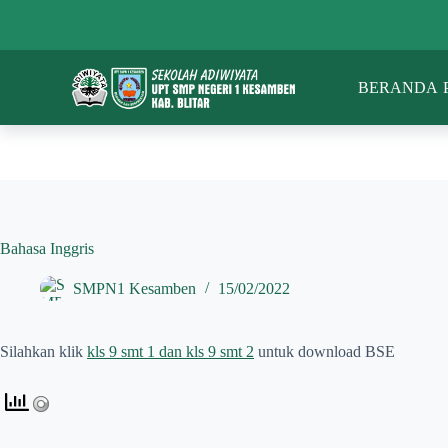
S
k
i
p
BERANDA
t
o
c
o
n
t
e
n
t
Bahasa Inggris
SMPN1 Kesamben
15/02/2022
Silahkan klik
kls 9 smt 1 dan kls 9 smt 2
untuk download BSE