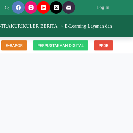
Log In
STRAKURIKULER
BERITA
E-Learning
Layanan dan Pengadua
E-RAPOR
PERPUSTAKAAN DIGITAL
PPDB