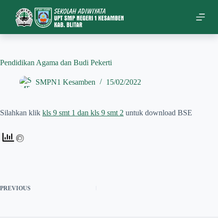
S
k
i
p
t
o
c
Pendidikan Agama dan Budi Pekerti
o
n
SMPN1 Kesamben
15/02/2022
t
e
n
Silahkan klik
kls 9 smt 1 dan kls 9 smt 2
untuk download BSE
t
PREVIOUS