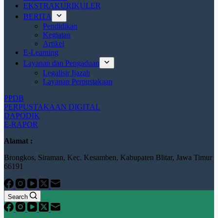
EKSTRAKURIKULER
BERITA
Pendidikan
Kegiatan
Artikel
E-Learning
Layanan dan Pengaduan
Legalisir Ijazah
Layanan Perpustakaan
PPDB
PERPUSTAKAAN DIGITAL
DAPODIK
E-RAPOR
Alamat :
Brongkos, Siraman, Kec. Kesamben, Kabupaten Blitar, Jawa Timur
66191
Search