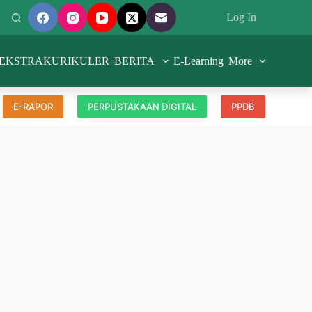
Log In
EKSTRAKURIKULER
BERITA
E-Learning
More
E-RAPOR
PERPUSTAKAAN DIGITAL
PPDB