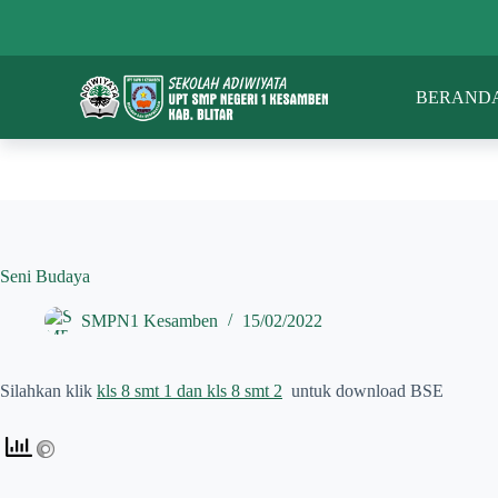
S
k
i
p
BERAND
t
o
c
o
n
t
e
n
t
Seni Budaya
SMPN1 Kesamben
15/02/2022
Silahkan klik
kls 8 smt 1 dan kls 8 smt 2
untuk download BSE