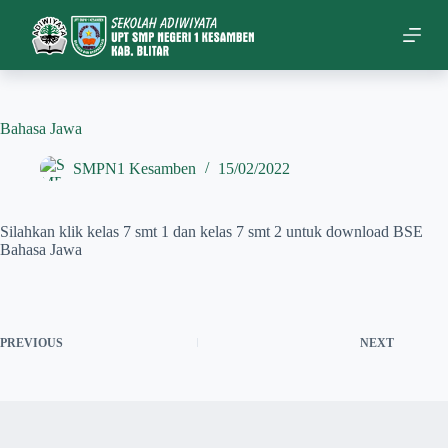
S
k
i
p
t
o
c
Bahasa Jawa
o
n
SMPN1 Kesamben
15/02/2022
t
e
n
Silahkan klik kelas 7 smt 1 dan kelas 7 smt 2 untuk download BSE
t
Bahasa Jawa
PREVIOUS
NEXT