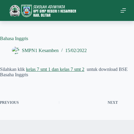
S
k
i
p
t
o
c
Bahasa Inggris
o
n
SMPN1 Kesamben
15/02/2022
t
e
n
Silahkan klik
kelas 7 smt 1 dan kelas 7 smt 2
untuk download BSE
t
Basaha Inggris
PREVIOUS
NEXT