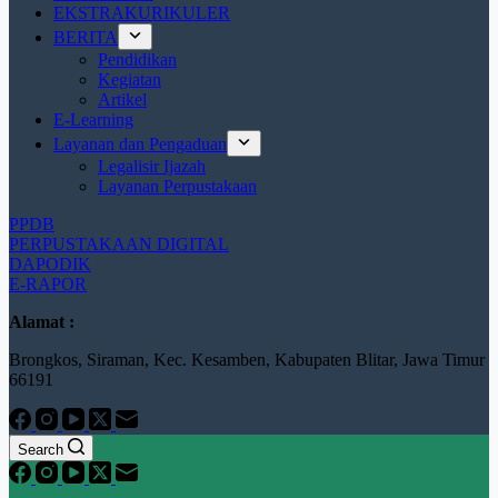
EKSTRAKURIKULER
BERITA
Pendidikan
Kegiatan
Artikel
E-Learning
Layanan dan Pengaduan
Legalisir Ijazah
Layanan Perpustakaan
PPDB
PERPUSTAKAAN DIGITAL
DAPODIK
E-RAPOR
Alamat :
Brongkos, Siraman, Kec. Kesamben, Kabupaten Blitar, Jawa Timur
66191
Search